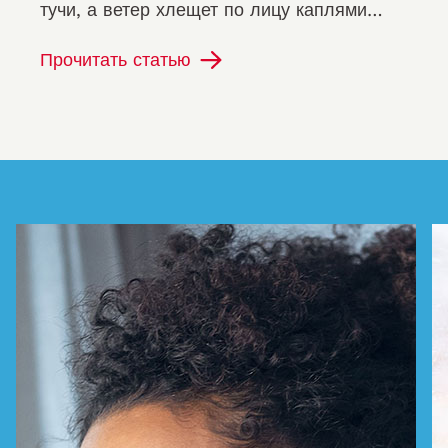
тучи, а ветер хлещет по лицу каплями
дождя, значит, снова наступило время
Прочитать статью
простуды и гриппа.