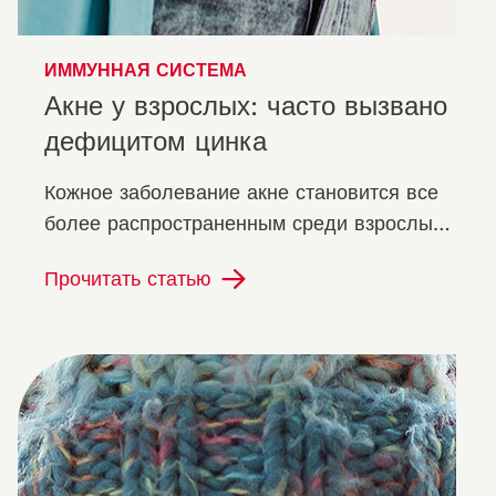
ИММУННАЯ СИСТЕМА
Акне у взрослых: часто вызвано
дефицитом цинка
Кожное заболевание акне становится все
более распространенным среди взрослых.
Комплексное лечение акне включает в
Прочитать статью
себя учет многих факторов, от диеты…