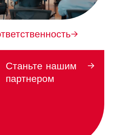
тветственность
Станьте нашим
партнером