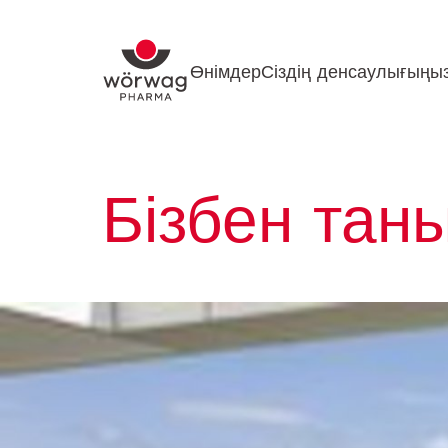
Өнімдер
Сіздің денсаулығыңы
Бізбен тан