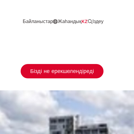
Байланыстар
Жаһандық
KZ
Іздеу
Бізді не ерекшелендіреді