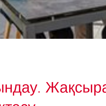
ндау. Жақсыр