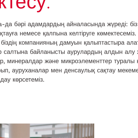
ктесу.
да бәрі адамдардың айналасында жүреді: біз
тауға немесе қалпына келтіруге көмектесеміз. 
 біздің компанияның дамуын қалыптастыра алат
мір салтына байланысты аурулардың алдын алу
р, минералдар және микроэлементтер туралы ке
ып, ауруханалар мен денсаулық сақтау мекеме
дау көрсетеміз.