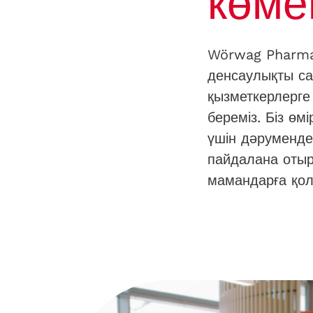
көме
Wörwag Pharma-
денсаулықты сақ
қызметкерлерге
береміз. Біз ө
үшін дәруменде
пайдалана отыр
мамандарға қол