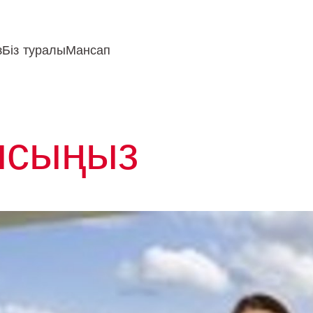
з
Біз туралы
Мансап
ысыңыз