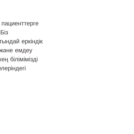
 пациенттерге
Біз
ындай еркіндік
 және емдеу
ң білімімізді
леріндегі