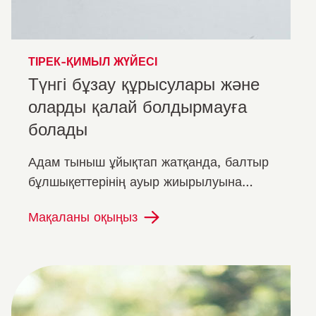
ТІРЕК-ҚИМЫЛ ЖҮЙЕСІ
Түнгі бұзау құрысулары және
оларды қалай болдырмауға
болады
Адам тыныш ұйықтап жатқанда, балтыр
бұлшықеттерінің ауыр жиырылуына
байланысты түн ортасында кенеттен
Мақаланы оқыңыз
қорқады. Қайырлы түн енді бұзылды.
Түнгі…