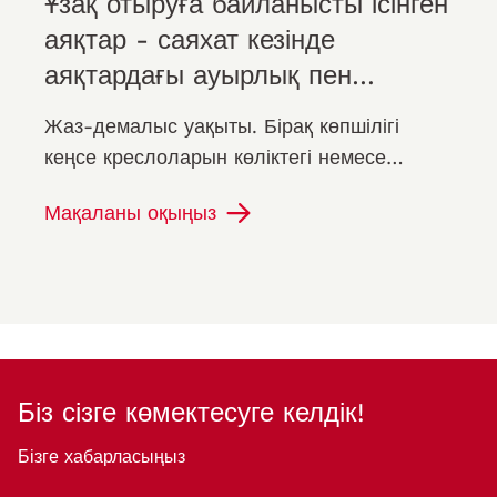
Ұзақ отыруға байланысты ісінген
аяқтар - саяхат кезінде
аяқтардағы ауырлық пен
шаршауды болдырмаудың оңай
Жаз-демалыс уақыты. Бірақ көпшілігі
жолы
кеңсе креслоларын көліктегі немесе
ұшақтағы орынға ауыстырудан бастайды.
Мақаланы оқыңыз
Алыс жерлерге жету немесе
достарыңызға…
Біз сізге көмектесуге келдік!
Бізге хабарласыңыз