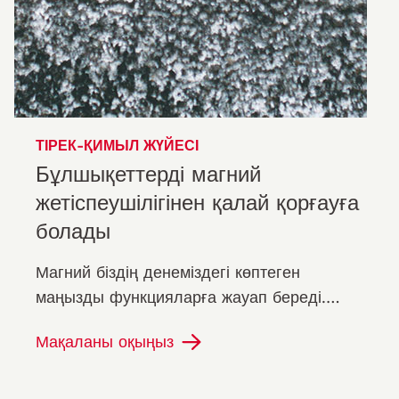
ТІРЕК-ҚИМЫЛ ЖҮЙЕСІ
Бұлшықеттерді магний
жетіспеушілігінен қалай қорғауға
болады
Магний біздің денеміздегі көптеген
маңызды функцияларға жауап береді.
Біздің жасушаларымыздың энергетикалық
Мақаланы оқыңыз
станцияларында-митохондриялар-ол
дененің…