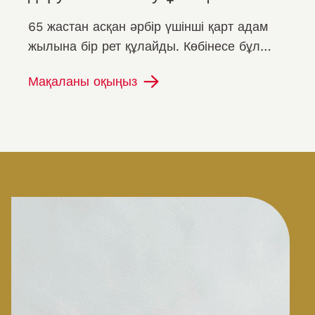
65 жастан асқан әрбір үшінші қарт адам
жылына бір рет құлайды. Көбінесе бұл
жамбас мойнының сынуы сияқты ауыр
Мақаланы оқыңыз
зардаптарға әкеледі.