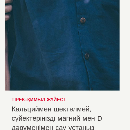
ТІРЕК-ҚИМЫЛ ЖҮЙЕСІ
Кальциймен шектелмей,
сүйектеріңізді магний мен D
дәруменімен сау ұстаңыз