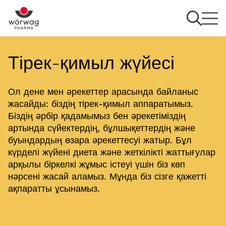
Тірек-қимыл жүйесі
Ол дене мен әрекеттер арасында байланыс
жасайды: біздің тірек-қимыл аппаратымыз.
Біздің әрбір қадамымыз бен әрекетіміздің
артында сүйектердің, бұлшықеттердің және
буындардың өзара әрекеттесуі жатыр. Бұл
күрделі жүйені диета және жеткілікті жаттығулар
арқылы біркелкі жұмыс істеуі үшін біз көп
нәрсені жасай аламыз. Мұнда біз сізге қажетті
ақпаратты ұсынамыз.