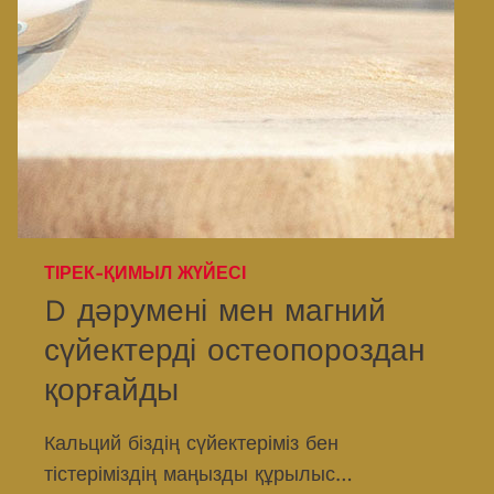
ТІРЕК-ҚИМЫЛ ЖҮЙЕСІ
D дәрумені мен магний
сүйектерді остеопороздан
қорғайды
Кальций біздің сүйектеріміз бен
тістеріміздің маңызды құрылыс