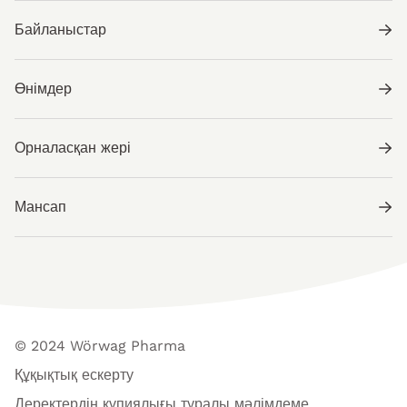
Байланыстар
Өнімдер
Орналасқан жері
Мансап
© 2024 Wörwag Pharma
Құқықтық ескерту
Деректердің құпиялығы туралы мәлімдеме