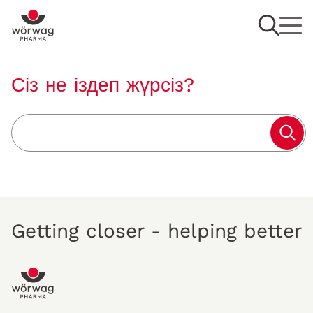
Сіз не іздеп жүрсіз?
search term
Getting closer - helping better