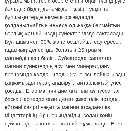
құрылымына теріс әсер ететінін оңай түсіндіруге
болады: біздің денеміздегі қазіргі уақытта
бұлшықеттерде немесе органдарда
қолданылмайтын немесе ол жаққа бармайтын
барлық магний біздің сүйектерімізде сақталады.
Бұл шамамен 60% және осылайша сау ересек
адамның денесінде болатын 25 грамм
магнийдің көп бөлігі. Сүйектерде сақталған
магний сүйектердің өсуі мен минералдану
процесінде қолданылады және осылайша біздің
қаңқамызды тұрақтандыруға айтарлықтай үлес
қосады. Егер магний диетаға тым аз түссе, ал
басқа жерлерде оған деген қажеттілік артады,
өйткені қазіргі уақытта магний ағзадағы өз
міндеттерінің бірін орындайды, содан кейін
сүйектерде сақталған магний жұмсалады. Егер