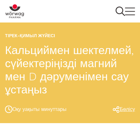
ТІРЕК-ҚИМЫЛ ЖҮЙЕСІ
Кальциймен шектелмей,
сүйектеріңізді магний
мен D дәруменімен сау
ұстаңыз
Оқу уақыты минуттары
Бөлісу