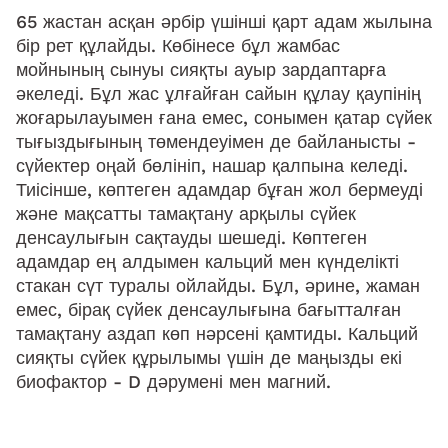
65 жастан асқан әрбір үшінші қарт адам жылына
бір рет құлайды. Көбінесе бұл жамбас
мойнының сынуы сияқты ауыр зардаптарға
әкеледі. Бұл жас ұлғайған сайын құлау қаупінің
жоғарылауымен ғана емес, сонымен қатар сүйек
тығыздығының төмендеуімен де байланысты -
сүйектер оңай бөлініп, нашар қалпына келеді.
Тиісінше, көптеген адамдар бұған жол бермеуді
және мақсатты тамақтану арқылы сүйек
денсаулығын сақтауды шешеді. Көптеген
адамдар ең алдымен кальций мен күнделікті
стакан сүт туралы ойлайды. Бұл, әрине, жаман
емес, бірақ сүйек денсаулығына бағытталған
тамақтану аздап көп нәрсені қамтиды. Кальций
сияқты сүйек құрылымы үшін де маңызды екі
биофактор - D дәрумені мен магний.