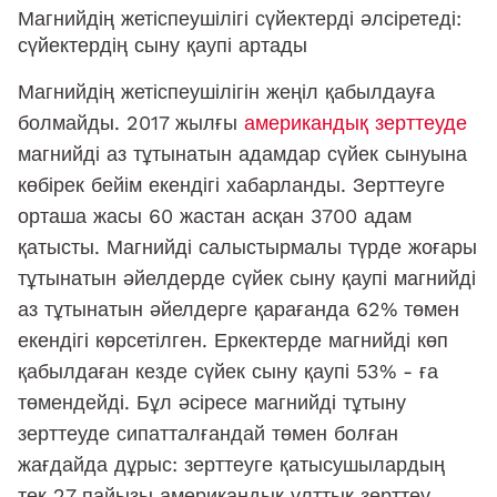
Магнийдің жетіспеушілігі сүйектерді әлсіретеді:
сүйектердің сыну қаупі артады
Магнийдің жетіспеушілігін жеңіл қабылдауға
болмайды. 2017 жылғы
американдық зерттеуде
магнийді аз тұтынатын адамдар сүйек сынуына
көбірек бейім екендігі хабарланды. Зерттеуге
орташа жасы 60 жастан асқан 3700 адам
қатысты. Магнийді салыстырмалы түрде жоғары
тұтынатын әйелдерде сүйек сыну қаупі магнийді
аз тұтынатын әйелдерге қарағанда 62% төмен
екендігі көрсетілген. Еркектерде магнийді көп
қабылдаған кезде сүйек сыну қаупі 53% - ға
төмендейді. Бұл әсіресе магнийді тұтыну
зерттеуде сипатталғандай төмен болған
жағдайда дұрыс: зерттеуге қатысушылардың
тек 27 пайызы американдық ұлттық зерттеу