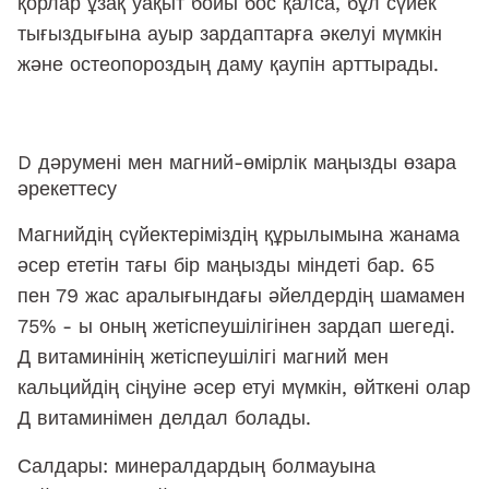
қорлар ұзақ уақыт бойы бос қалса, бұл сүйек
тығыздығына ауыр зардаптарға әкелуі мүмкін
және остеопороздың даму қаупін арттырады.
D дәрумені мен магний-өмірлік маңызды өзара
әрекеттесу
Магнийдің сүйектеріміздің құрылымына жанама
әсер ететін тағы бір маңызды міндеті бар. 65
пен 79 жас аралығындағы әйелдердің шамамен
75% - ы оның жетіспеушілігінен зардап шегеді.
Д витаминінің жетіспеушілігі магний мен
кальцийдің сіңуіне әсер етуі мүмкін, өйткені олар
Д витаминімен делдал болады.
Салдары: минералдардың болмауына