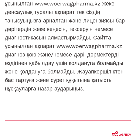
ұсынылған www.woerwagpharma.kz жеке
денсаулық туралы ақпарат тек сіздің
танысуыңызға арналған және лицензиясы бар
дәрігердің жеке кеңесін, тексеруін немесе
диагностикасын алмастырмайды. Сайтта
ұсынылған ақпарат www.woerwagpharma.kz
диагноз қою және/немесе дәрі-дәрмектерді
өздігінен қабылдау үшін қолдануға болмайды
және қолдануға болмайды. Жауапкершіліктен
бас тартуға және сурет құқығына қатысты
нұсқауларға назар аударыңыз.
Бөлісу