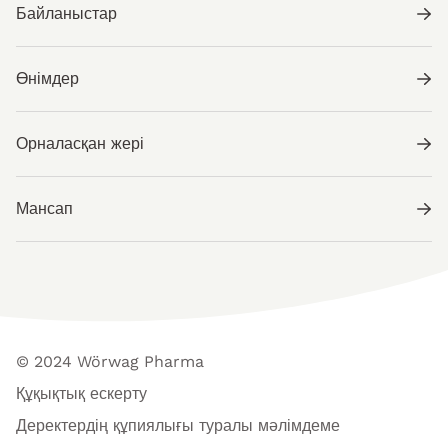
Байланыстар
Өнімдер
Орналасқан жері
Мансап
© 2024 Wörwag Pharma
Құқықтық ескерту
Деректердің құпиялығы туралы мәлімдеме