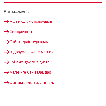
Бет мазмұны
Магнийдің жетіспеушілігі
Его причины
Сүйектердің құрылымы
D дәрумені және магний
Сүйекке қауіпсіз диета
Магнийге бай тағамдар
Сынықтардың алдын алу