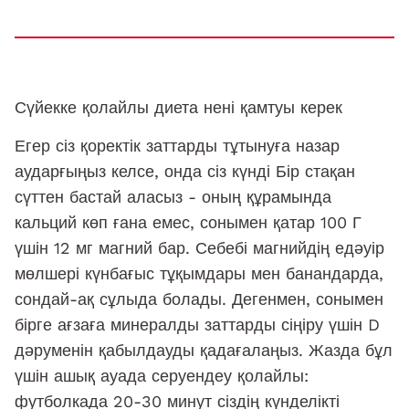
Сүйекке қолайлы диета нені қамтуы керек
Егер сіз қоректік заттарды тұтынуға назар
аударғыңыз келсе, онда сіз күнді Бір стақан
сүттен бастай аласыз - оның құрамында
кальций көп ғана емес, сонымен қатар 100 Г
үшін 12 мг магний бар. Себебі магнийдің едәуір
мөлшері күнбағыс тұқымдары мен банандарда,
сондай-ақ сұлыда болады. Дегенмен, сонымен
бірге ағзаға минералды заттарды сіңіру үшін D
дәруменін қабылдауды қадағалаңыз. Жазда бұл
үшін ашық ауада серуендеу қолайлы:
футболкада 20-30 минут сіздің күнделікті