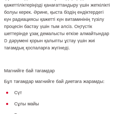
қажеттіліктеріңізді қанағаттандыру үшін жеткілікті
болуы керек. Әрине, қыста біздің ендіктердегі
күн радиациясы қажетті күн витаминінің түзілу
процесін бастау үшін тым әлсіз. Оңтүстік
шеттерінде ұзақ демалысты өткізе алмайтындар
D дәрумені қорын қалыпты ұстау үшін жиі
тағамдық қоспаларға жүгінеді.
Магнийге бай тағамдар
Бұл тағамдар магнийге бай диетаға жарамды:
Сүт
Сұлы майы