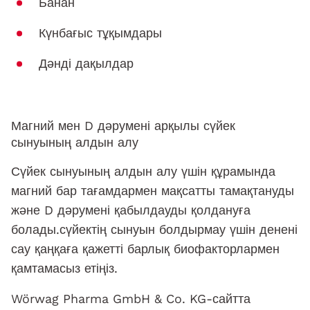
Банан
Күнбағыс тұқымдары
Дәнді дақылдар
Магний мен D дәрумені арқылы сүйек
сынуының алдын алу
Сүйек сынуының алдын алу үшін құрамында
магний бар тағамдармен мақсатты тамақтануды
және D дәрумені қабылдауды қолдануға
болады.сүйектің сынуын болдырмау үшін денені
сау қаңқаға қажетті барлық биофакторлармен
қамтамасыз етіңіз.
Wörwag Pharma GmbH & Co. KG-сайтта