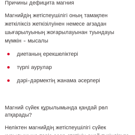
Причины дефицита магния
Магнийдің жетіспеушілігі оның тамақпен
жеткіліксіз жеткізілуінен немесе ағзадан
шығарылуының жоғарылауынан туындауы
мүмкін - мысалы
диетаның ерекшеліктері
түрлі аурулар
дәрі-дәрмектің жанама әсерлері
Магний сүйек құрылымында қандай рөл
атқарады?
Неліктен магнийдің жетіспеушілігі сүйек